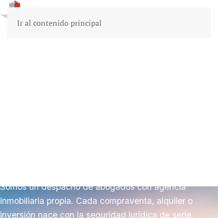
Quality Mar
Ir al contenido principal
DESPACHO DE ABOGADOS E INMOBILIARIA
· MÁLAGA, DESDE 1985
Vender, comprar o
invertir
en Málaga con un
despacho detrás.
Somos un despacho de abogados con agencia
inmobiliaria propia. Cada compraventa, alquiler o
inversión nace con la seguridad jurídica de serie.