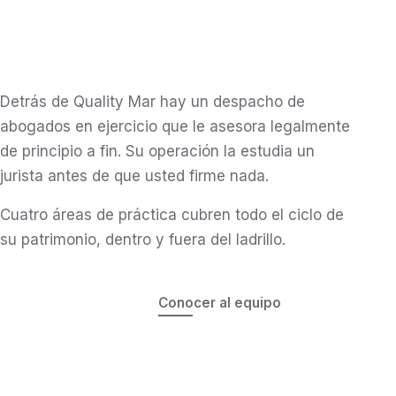
02
03
Venta y alquiler
La confianza de un equipo de
Gestión patrimonial
Relocation service
abogados
en cada operación
De la valoración a la firma ante notario, con cartera
Rentas, comunidades y fiscalidad con nuestro
propia en toda la Costa del Sol.
Vivienda, colegios y trámites resueltos para
despacho de abogados detrás de cada contrato.
aterrizar en Málaga sin fricción.
Detrás de Quality Mar hay un despacho de
Ver propiedades
Cómo trabajamos
abogados en ejercicio que le asesora legalmente
Mudarse a Málaga
de principio a fin. Su operación la estudia un
jurista antes de que usted firme nada.
Cuatro áreas de práctica cubren todo el ciclo de
su patrimonio, dentro y fuera del ladrillo.
Conocer al equipo
Servicios legales
Derecho mercantil, societario y