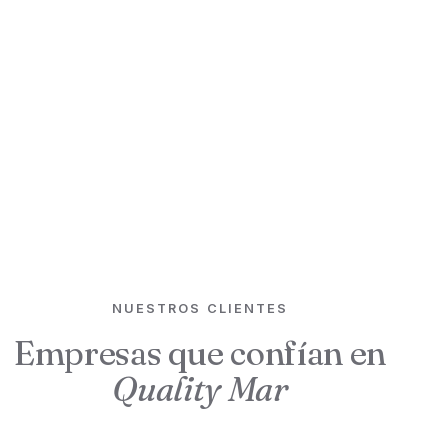
qué vale su inmueble y cuál es el mejor camino:
vender, alquilar o esperar.
Llamar al 658 19 33 01
Escribir al despacho
Lunes a viernes, de 09:00 a 14:00 · info@qualitymar.es
NUESTROS CLIENTES
Empresas que confían en
Quality Mar